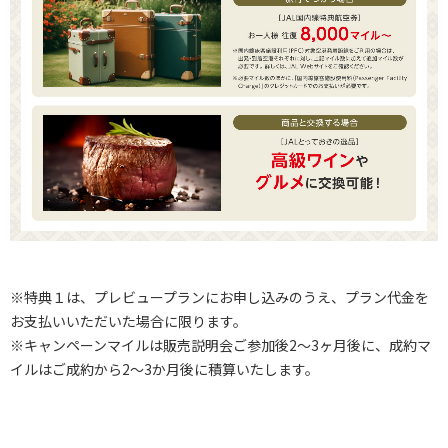
7,300円の追加料金が発生します。
14.木曜日、金曜日、土曜日の夜の滞在には、1泊あたり7,300円
が追加費用として発生します。
15.３泊以上の滞在には、公式ウェブサイトに記載されている朝
食付きのベストフレキシバルレートが適用されます。
16.ご予約中のお部屋のさらなるアップグレードを希望の場合に
は追加料金が発生します。詳細については、アナンタラ・バケー
ション・クラブの予約センター（フリーダイヤル: 0120-98-301
6）にお問い合わせいただくか、メール（preview.avcbk@anant
araclub.com）でお問い合わせください。
17.ご予約の変更は１回のみご到着日の２１日前まで可能です。
万が一不参加（お客様によるキャンセル）の場合はNo-Show料
※特典１は、プレビュープランにお申し込みのうえ、プラン代金を
金が発生します（１泊あたりの最もフレキシバルな料金）。
お支払いいただいた場合に限ります。
18.すべての料金は予約時にクレジットカードで全額支払う必要
※キャンペーンマイルは販売説明会ご参加後2～3ヶ月後に、成約マ
があります。
イルはご成約から2～3か月後に積算いたします。
19.アナンタラ・バケーション・クラブは、合理的な裁量によ
り、このオファーの利用規約を変更する権利、及び/又はオファ
ーを一時停止または終了する権利、及び/又はいつでもオファー