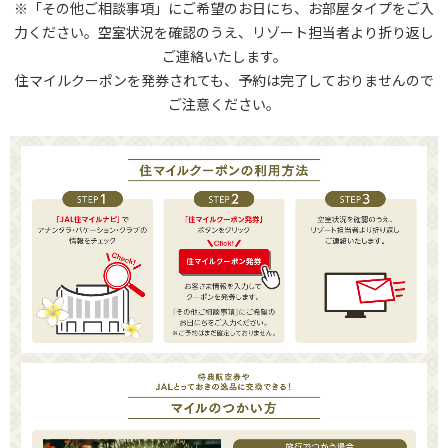
※「その他ご相談事項」にご希望のお日にち、お部屋タイプをご入
ラブ・ディスカバリー・プラス会員、および過去12ヶ月以内にア
朝食込み(2名様分)
力ください。空室状況を確認のうえ、リゾート担当者より折り返し
ナンタラ・バケーション・クラブのプレビュー・プレゼンテーシ
プーケット国際空港⇔リゾート間送迎込み
ご連絡いたします。
ョンに参加した人はこのオファーに参加する資格がありません。
73,000円/73,000JPY(税込)
住マイルクーポンを発券されても、予約は完了しておりませんので
10.特に指定がない限り、１世帯につき１つのオファーのみご利
*木・金・土にあたる宿泊の場合は追加料金の7,300円が発生しま
ご注意ください。
用いただけます。
す。
11.オファーは、滞在中に義務付けられているアナンタラ・バケ
*2025年12月23日から12月31日までのご宿泊には、1泊あたり7,
ーション・クラブのプレビュー・プレゼンテーション（約90〜1
300円の追加料金が発生します。
20分間）への出席および完了と引き換えに割引料金で提供されま
す。あなたは配偶者またはパートナーと一緒にプレビュー・プレ
④Two Bedroom Pool Villa/2ベッドルーム・プール・ヴィラ
ゼンテーションに参加する必要があります。何らかの理由であな
247平米
たおよび/またはあなたの配偶者/パートナーが滞在中にプレゼン
３泊4日
テーションに出席または完了しなかった場合、および/または資
最大宿泊人数: 大人4名+お子様2名（11歳未満)
格要件を満たさなかった場合、および/または不参加の場合、こ
朝食込み（4名様分）
のオファーは没収され、最もフレキシブルな料金（1泊あたり）
プーケット国際空港⇔リゾート間送迎込み
の管理手数料が予約処理に使用されたクレジットカードに請求さ
90,000円/90,000JPY(税込)
れます。
*木・金・土にあたる宿泊の場合は追加料金の7,300円が発生しま
12.アナンタラ・バケーションクラブは予約確認前に参加資格を
す。
確認します。
*2025年12月23日から12月31日までのご宿泊には、1泊あたり7,
13.2025年12月23日から12月31日までのご宿泊には、1泊あたり
300円の追加料金が発生します。