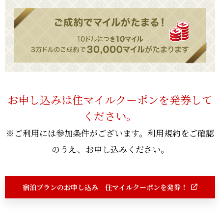
ーを対象に設計されています。
により返金額に差異が生じる可能性があることをご了承くださ
が一不参加（お客様によるキャンセル）の場合はNo-Show料金
300円の追加料金が発生します。
5.本キャンペーンの参加にはご本人と配偶者/パートナーの年齢が
い。 ・また、ご購入日から８日を過ぎた後のキャンセルにつき
が発生します（１泊あたりの最もフレキシブルな料金）
２８歳から６５歳の間であり、最低年間世帯年収が1,000万円で
ましては、いかなる理由であっても返金の対象外となりますの
②Two Bedroom Apartment Suite/2ベッドルーム・アパートメ
・いずれの場合も宿泊プラン代金のご返金はいたしかねます。
あることが必要です。ご本人とその配偶者又はパートナーと一緒
で、あらかじめご了承ください。
ント・スイート
にこのオファーに参加する必要があります。
118平米
6.本オファーは、ほかのいかなるオファーとも供用できず、クー
３泊4日
リングオフ期間（８日間）終了後の返金には応じかねます。為替
最大宿泊人数: 大人4名+お子様2名（11歳未満)
レートの変動により、返金額が異なる場合がありますので、あら
朝食込み(4名様分)
かじめご了承ください。
お申し込みは住マイルクーポンを発券して
プーケット国際空港⇔リゾート間送迎込み
7.本オファーは譲渡不可、現金への引き換え不可、第三者への権
ください。
65,000円/65,000JPY(税込・inclusive of tax)
利譲渡不可、他の商品・サービスとの交換不可であり、団体予約
*木・金・土にあたる宿泊の場合は追加料金の7,300円が発生しま
にはご利用いただけません。
※ご利用には参加条件がございます。利用規約をご確認
す。
8.本オファーは、宿泊料金、ホテル税及びサービス料のみに適用
のうえ、お申し込みください。
*2025年12月23日から12月31日までのご宿泊には、1泊あたり7,
されます。それ以外の費用につきましては、別途ご請求となりま
300円の追加料金が発生します。
すのでご了承ください。
9.アナンタラ・バケーション・クラブの従業員とその直系家族、
③One Bedroom Pool Villa/１ベッドルーム・プール・ヴィラ
宿泊プランのお申し込み 住マイルクーポンを発券！
既存のアナンタラ・バケーション・クラブ・ポイント所有者、既
188平米
存のアナンタラ・バケーション・クラブ・Voyager会員、A-Expl
3泊4日
oreおよびA-Exchange会員、クラブ・ディスカバリーおよびク
最大宿泊人数: 大人2名+お子様2名（11歳未満）