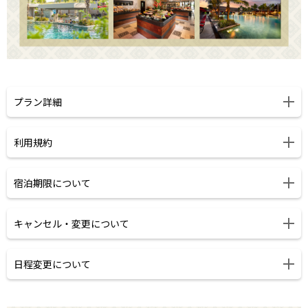
プラン詳細
①One Bedroom Apartment Suite/1ベッドルーム・アパートメ
利用規約
ント・スイート
87平米
・利用規約
宿泊期限について
３泊４日
最大宿泊人数: 大人2名+お子様2名（11歳未満）
1.特に指定がない限り、これらの利用規約はすべてのオファーに
・本プランのお申し込み・ご宿泊期限は2025年12月31日です。
朝食込み(2名様分)
キャンセル・変更について
適応されます。
プーケット国際空港⇔リゾート間送迎込み
2.オファーは2025年12月31日までの予約及び宿泊に有効です。
58,000円/58,000JPY(税込)
3.オファーは空室状況によって異なり、同等又はそれ以上の価値
・ご購入日から8日以内に書面にてキャンセルのご連絡をいただ
日程変更について
*木・金・土にあたる宿泊の場合は追加料金の7,300円が発生しま
のある代替品が提供される場合があります。
いた場合は、パッケージ料金を全額返金いたします。なお、クレ
す。
4.このオファーは、同じ都市に居住する既婚カップル及パートナ
ジットカード決済がすでに完了している場合、為替レートの変動
・ご予約の変更は１回のみご到着日の２１日前まで可能です。万
*2025年12月23日から12月31日までのご宿泊には、1泊あたり7,