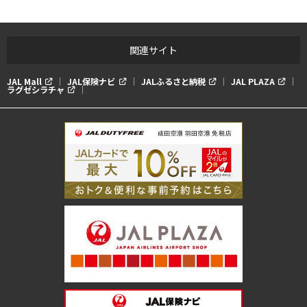
を変更する権利を留保します。
20.オファーに関するすべての事項についてのプロモーターの決
定は最終的であり、確定的であり、拘束力があり、一切の通信は
関連サイト
受け付けません。
21.これらの利用規約と、このオファーに関連するパンフレッ
JAL Mall
JAL保険ナビ
JALふるさと納税
JAL PLAZA
ト、マーケティング、または資料との間に矛盾がある場合、こち
ラグゼシラチャ
らの利用規約が優先されます。
22.１ベッドルームタイプのご予約には、2名様分の毎日の朝食が
無料で含まれております。
23.２ベッドルームタイプのご予約には、4名様分の毎日の朝食が
無料で含まれております。
24.無料のプーケット国際空港⇔リゾート間送迎サービスが含ま
れています。
※本特典の履行に関しての責任は、アナンタラ・バケーション・
クラブが負うものとします。
※特典１は、プレビュープランにお申し込みのうえ、プラン代金
をお支払いいただいた場合に限ります。
※キャンペーンマイルは販売説明会ご参加後2～3ヶ月後に、成約