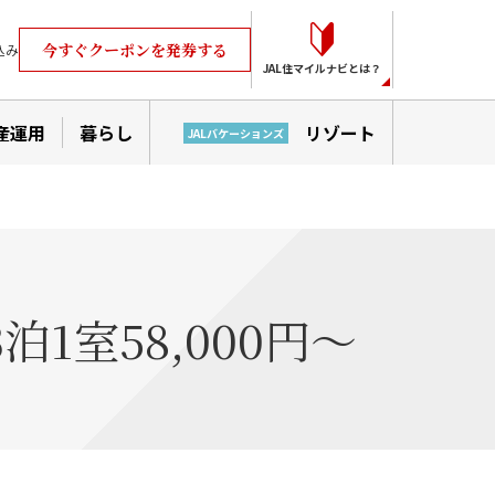
今すぐクーポンを発券する
込み
JAL住マイルナビとは？
産運用
暮らし
リゾート
JALバケーションズ
室58,000円～