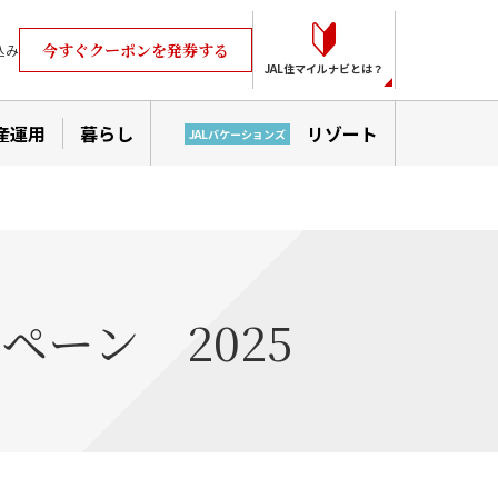
今すぐクーポンを発券する
込み
JAL住マイルナビとは？
産運用
暮らし
リゾート
JALバケーションズ
ーン 2025