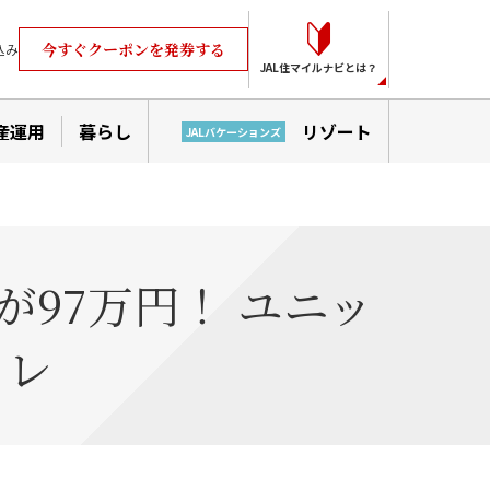
今すぐクーポンを発券する
込み
JAL住マイルナビとは？
産運用
暮らし
リゾート
JALバケーションズ
が97万円！ ユニッ
イレ