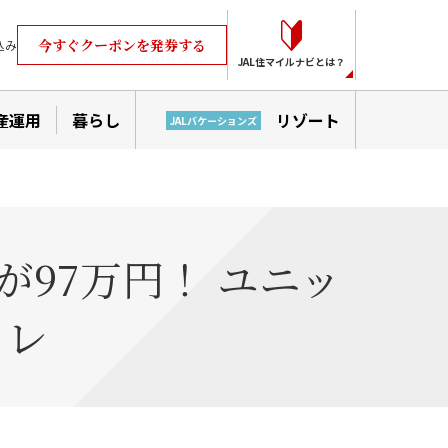
今すぐクーポンを発券する
込み
JAL住マイルナビとは？
産運用
暮らし
リゾート
JALバケーションズ
が97万円！ ユニッ
イレ