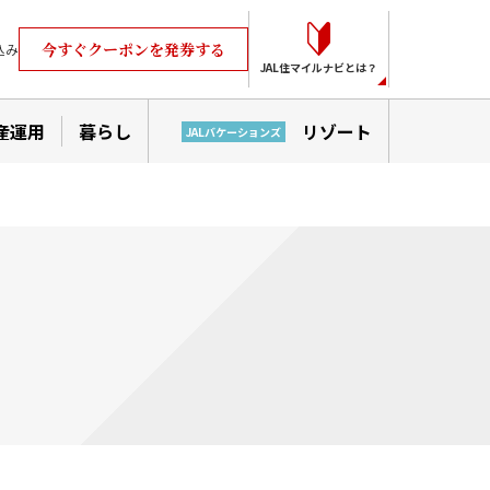
今すぐクーポンを発券する
込み
JAL住マイルナビとは？
産運用
暮らし
リゾート
JALバケーションズ