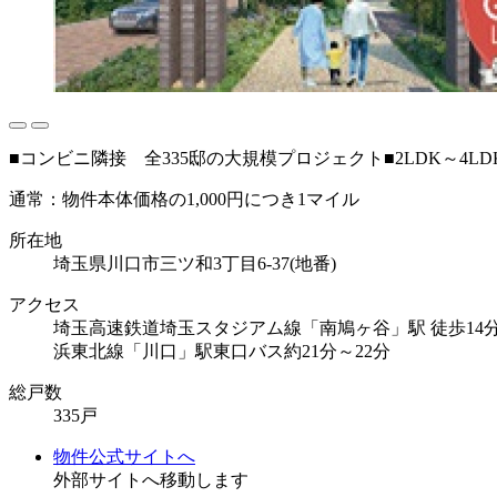
■コンビニ隣接 全335邸の大規模プロジェクト■2LDK～4L
通常：物件本体価格の1,000円につき1マイル
所在地
埼玉県川口市三ツ和3丁目6-37(地番)
アクセス
埼玉高速鉄道埼玉スタジアム線「南鳩ヶ谷」駅 徒歩14分
浜東北線「川口」駅東口バス約21分～22分
総戸数
335戸
物件公式サイトへ
外部サイトへ移動します