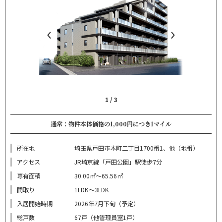
1
/
3
通常：物件本体価格の1,000円につき1マイル
所在地
埼玉県戸田市本町二丁目1700番1、他（地番）
アクセス
JR埼京線「戸田公園」駅徒歩7分
専有面積
30.00㎡～65.56㎡
間取り
1LDK～3LDK
入居開始時期
2026年7月下旬（予定）
総戸数
67戸（他管理員室1戸）