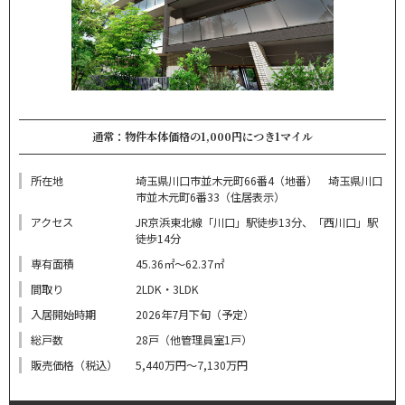
通常：物件本体価格の1,000円につき1マイル
所在地
埼玉県川口市並木元町66番4（地番） 埼玉県川口
市並木元町6番33（住居表示）
アクセス
JR京浜東北線「川口」駅徒歩13分、「西川口」駅
徒歩14分
専有面積
45.36㎡～62.37㎡
間取り
2LDK・3LDK
入居開始時期
2026年7月下旬（予定）
総戸数
28戸（他管理員室1戸）
販売価格（税込）
5,440万円～7,130万円