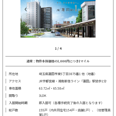
1
/
4
通常：物件本体価格の1,000円につき1マイル
所在地
埼玉県蓮田市東5丁目3875番1 他（地番）
アクセス
JR宇都宮線・湘南新宿ライン「蓮田」駅徒歩1分
専有面積
63.72㎡・65.58㎡
間取り
3LDK
入居開始時期
即入居可（各種手続完了後の入居となります）
総戸数
155戸（内共同住宅154戸・店舗1戸）、（他管理員
室1戸）