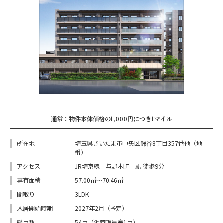
通常：物件本体価格の1,000円につき1マイル
所在地
埼玉県さいたま市中央区鈴谷8丁目357番他（地
番）
アクセス
JR埼京線「与野本町」駅 徒歩9分
専有面積
57.00㎡～70.46㎡
間取り
3LDK
入居開始時期
2027年2月（予定）
総戸数
54戸（他管理員室1戸）