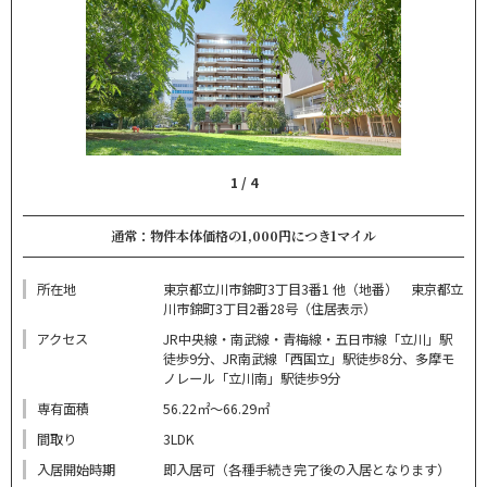
1
/
4
通常：物件本体価格の1,000円につき1マイル
所在地
東京都立川市錦町3丁目3番1 他（地番） 東京都立
川市錦町3丁目2番28号（住居表示）
アクセス
JR中央線・南武線・青梅線・五日市線「立川」駅
徒歩9分、JR南武線「西国立」駅徒歩8分、多摩モ
ノレール「立川南」駅徒歩9分
専有面積
56.22㎡～66.29㎡
間取り
3LDK
入居開始時期
即入居可（各種手続き完了後の入居となります）