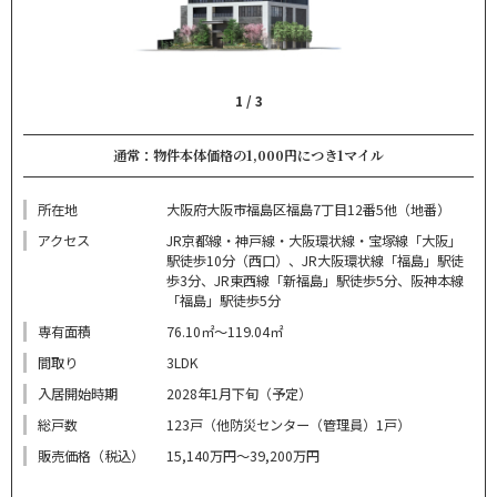
1
/
3
通常：物件本体価格の1,000円につき1マイル
所在地
大阪府大阪市福島区福島7丁目12番5他（地番）
アクセス
JR京都線・神戸線・大阪環状線・宝塚線「大阪」
駅徒歩10分（西口）、JR大阪環状線「福島」駅徒
歩3分、JR東西線「新福島」駅徒歩5分、阪神本線
「福島」駅徒歩5分
専有面積
76.10㎡～119.04㎡
間取り
3LDK
入居開始時期
2028年1月下旬（予定）
総戸数
123戸（他防災センター（管理員）1戸）
販売価格（税込）
15,140万円～39,200万円