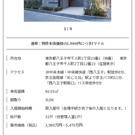
1
/
4
通常：物件本体価格の1,000円につき1マイル
所在地
東京都八王子市千人町2丁目23番1（地番） 東京
都八王子市千人町2丁目12番23（住居表示）
アクセス
JR中央本線・中央線快速「西八王子」駅徒歩8分、
京王高尾線「めじろ台」駅より京王バス約11分、
「西八王子駅南口」バス停徒歩9分
専有面積
60.03㎡
間取り
3LDK
入居開始時期
即入居可（各種手続き完了後の入居となります。）
総戸数
32戸（他管理人室1戸）
販売価格（税込）
3,980万円・5,470万円