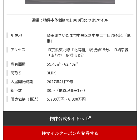
通常：物件本体価格の1,000円につき1マイル
所在地
埼玉県さいたま市中央区新中里二丁目704番1（地
番）
アクセス
JR京浜東北線「北浦和」駅 徒歩15分、JR埼京線
「南与野」駅 徒歩8分
専有面積
59.46㎡・62.40㎡
間取り
3LDK
入居開始時期
2027年2月下旬
総戸数
30戸（他管理員室1戸）
販売価格（税込）
5,790万円・6,990万円
物件公式サイトへ
住マイルクーポンを発券する