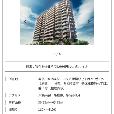
1
/
4
通常：物件本体価格の1,000円につき1マイル
所在地
神奈川県相模原市中央区相模原七丁目269番3 外
（地番） 神奈川県相模原市中央区相模原七丁目1
番11号（住居表示）
アクセス
JR横浜線「相模原」駅徒歩8分
専有面積
30.59㎡～65.79㎡
間取り
1LDK～3LDK