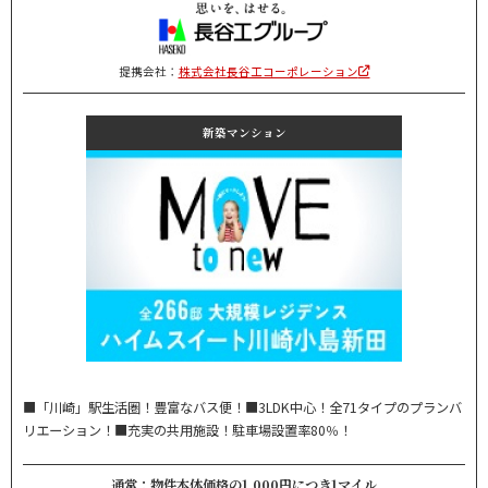
提携会社：
株式会社長谷工コーポレーション
新築マンション
■「川崎」駅生活圏！豊富なバス便！■3LDK中心！全71タイプのプランバ
リエーション！■充実の共用施設！駐車場設置率80％！
通常：物件本体価格の1,000円につき1マイル