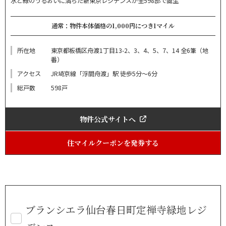
水と緑のうるおいに満ちた新東京レジデンスが全598邸で誕生
通常：物件本体価格の1,000円につき1マイル
所在地
東京都板橋区舟渡1丁目13-2、3、4、5、7、14 全6筆（地
番）
アクセス
JR埼京線「浮間舟渡」駅 徒歩5分～6分
総戸数
598戸
物件公式サイトへ
住マイルクーポンを発券する
ブランシエラ仙台春日町定禅寺緑地レジ