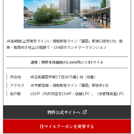
JR高崎線(上野東京ライン)・湘南新宿ライン「蓮田」駅東口徒歩1分。南
東・南西向き地上15階建て・154邸のランドマークマンション
通常：物件本体価格の1,000円につき1マイル
所在地
埼玉県蓮田市東5丁目3875番1 他（地番）
アクセス
JR宇都宮線・湘南新宿ライン「蓮田」駅徒歩1分
総戸数
155戸（内共同住宅154戸・店舗1戸）、（他管理員室1戸）
物件公式サイトへ
住マイルクーポンを発券する