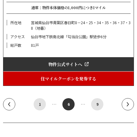
通常：物件本体価格の1,000円につき1マイル
所在地
宮城県仙台市青葉区春日町8－24・25・34・35・36・37・3
8（地番）
アクセス
仙台市地下鉄南北線「勾当台公園」駅徒歩6分
総戸数
81戸
物件公式サイトへ
住マイルクーポンを発券する
…
…
1
6
9