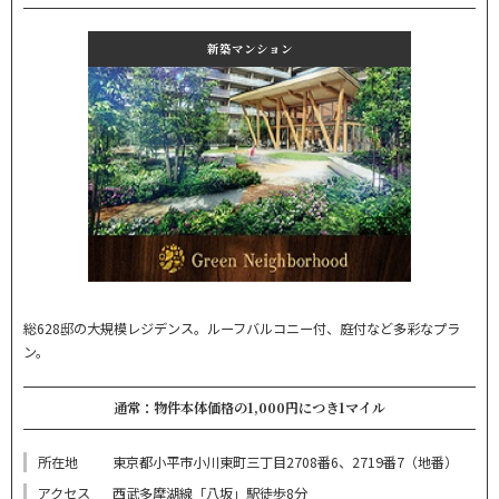
新築マンション
総628邸の大規模レジデンス。ルーフバルコニー付、庭付など多彩なプラ
ン。
通常：物件本体価格の1,000円につき1マイル
所在地
東京都小平市小川東町三丁目2708番6、2719番7（地番）
アクセス
西武多摩湖線「八坂」駅徒歩8分