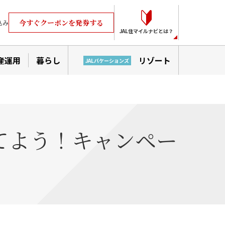
今すぐクーポンを発券する
込み
JAL住マイルナビとは？
産運用
暮らし
リゾート
JALバケーションズ
てよう！キャンペー