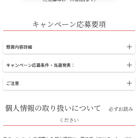
キャンペーン応募要項
懸賞内容詳細
【A賞】ハワイ3泊無料宿泊（マリオッ
キャンペーン応募条件・当選発表：
ト・コオリナ・ビーチ・クラブ） 1組2
対象となる方
ご注意
名様
・ 25歳以上の方
※応募は、期間中お一人様1回限りとさせていただきます。
宿泊規約------------------------------------------------
個⼈情報の取り扱いについて
※応募内容の変更はお受けできません。
必ずお読み
2026年9月下旬の抽選を予定しております。
- 本賞品は、マリオット・バケーション・クラブのバケーショ
※賞品は予告なく変更になる場合がございます。
なお、当選者の発表は賞品の発送をもってかえさせていただきま
ください
ン・オーナーシップ・プログラムのマーケティング活動の一環と
※JALグループ社員ならびに関係者、また株式会社マリオットバ
す。
して、株式会社マリオットバケーションクラブインターナショナ
ケーションクラブインターナショナルとその関連会社、子会社、
お電話、E-mail等での当選結果のお問い合せはお受けできませ
ル（「MVCI Japan」）が提供・助成するものです。 本賞品は、
親会社、参加代理店、加盟店の従業員と近親者同一世帯の方はご