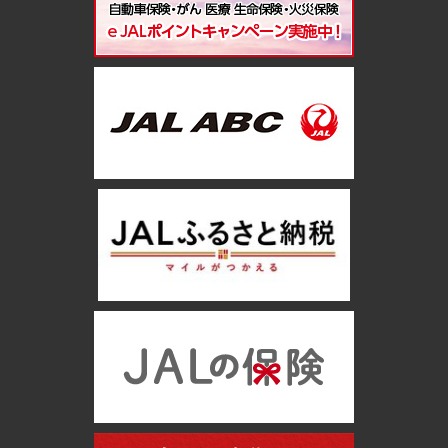
い。 航空運賃、交通費、その他の追加費用はお客様自身のご負
担となります。 駐車場をご利用の場合は、駐車料金として1泊US
$48を現地でお支払いいただきます。 本賞品はMVCIジャパンが主
催するマーケティングキャンペーンであり、アーリーチェックイ
ン、レイトチェックアウト、客室の無料アップグレード、ラウン
ジのご利用保証、無料朝食などのMarriott Bonvoy®エリート会
員特典は含まれておりません。 ESTAの発行には日数を要する場
合がございます。余裕を持ってご自身で申請いただきますようお
願いいたします。 MVCI Japanは、これらの利用規約をいつでも
追加、削除、変更する権利を保有します。
＜賞品の譲渡＞ 当選賞品の交換・変更・換金・譲渡は一切でき
ません。
＜当選者へのご連絡＞ 当選者の方には、書面またはE-mailにて
ご連絡いたします。 当選者の住所・転居先不明、長期滞在などに
より、ご連絡がつかない場合、当選を無効とさせていただきま
す。