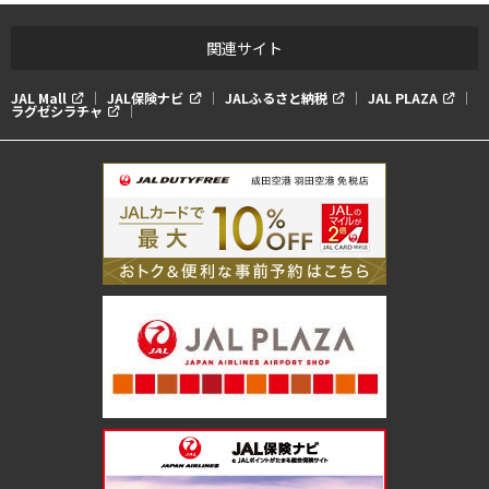
追加はお受けしておりません。 延泊は空室によりますが、1泊1
室あたりUS$294（税込）でお受けいたします。 延泊は2泊まで
関連サイト
となります。 ベビーベッドのご用意はございません。 本賞品の
ご利用において、Marriott Bonvoy®ポイントのご利用、獲得は
JAL Mall
JAL保険ナビ
JALふるさと納税
JAL PLAZA
できません。 本賞品でご案内しているゲストルームの平均小売
ラグゼシラチャ
価格は1泊あたり最大US$1,063です。 ご予約の変更・キャンセル
は、最大2回までとなっており、初回は無料です。ただし、ご到
着予定日から30日以内の変更・キャンセルにつきましては、初回
でもUS$99の手数料、2回目は一律US$99の手数料を申し受けま
す。不泊の場合もUS$99の手数料を申し受けます。 ご予約の日程
および泊数の変更をする場合には、一度キャンセルのうえ、改め
てご予約をお取り直しとなります。 ご予約とチェックインの際は
クレジットカードが必要となり、付帯費用はすべてお客様のご負
担となります。 ご予約の際、お電話にてクレジットカード情報を
お伺いいたします。予めご了承ください。 ご予約の際に、ご宿泊
されるお客様全員のフルネーム（お子様を含む）のご登録が必要
となります。 ご予約は空室状況次第となりますので、お早めにご
予約ください。 GW、夏休み、年末年始を含む繁忙期につきまし
ては、ご希望に添えない場合がございます。予めご了承くださ