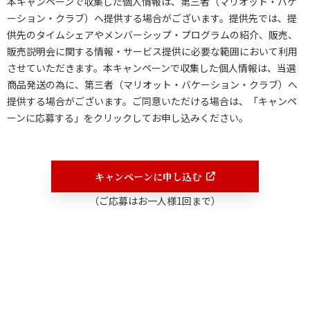
本キャンペーンで収集した個人情報は、第三者（マリオット・バケ
んのでご了承ください。
マリオット・コオリナ・ビーチ・クラブのアイランドビューゲス
応募いただけません。
ーション・クラブ）へ提供する場合がございます。提供先では、提
トルーム3泊無料宿泊を提供するもので、大人最大3名様、または
供先のタイムシェアやメンバーシップ・プログラムの紹介、販売、
大人2名様とお子様2名様までご利用いただけます。 本賞品は、
販売説明会に関する情報・サービス提供に必要な範囲において利用
換金、返金、譲渡はできません。 本賞品は、他の特典、割引、M
させていただきます。本キャンペーンで収集した個人情報は、当選
arriott Bonvoy®等の特典との併用はできません。 本無料宿泊
商品発送の為に、第三者（マリオット・バケーション・クラブ）へ
は、当選レターの発行日から12か月以内に完了していただく必要
提供する場合がございます。ご同意いただける場合は、「キャンペ
があります（ご予約は空室状況次第となります）。 本賞品の予
ーンに応募する」をクリックしてお申し込みください。
約有効期間は、当選レターの発行日から60日以内となります。有
効期限失効後のご旅行の予約受付および有効期限の延長はできま
せん。予約有効期限に関しまして、個別ご案内はしておりません
キャンペーンに申し込む
ので、お客様ご自身での有効期限のご確認をお願いいたします。
ご宿泊希望の10か月前からご予約可能です。 宿泊日のご予約
（ご応募はお一人様1回まで）
は、チェックイン日より起算して14日前までに行っていただくも
のとし、お部屋の空室状況によってご希望に 沿えない場合がござ
います。お早めにご予約ください。 お部屋のタイプ、階数、眺
望、タワーのご指定、アップグレードのご希望はお受けしており
ません。 お部屋タイプは、ゲストルーム（広さ：360ft²/32㎡・
キングベッド１台・ソファーベッド1台）となります。 お部屋の