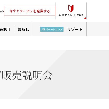
今すぐクーポンを発券する
込み
JAL住マイルナビとは？
産運用
暮らし
リゾート
JALバケーションズ
ブ販売説明会