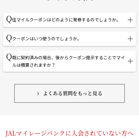
住マイルクーポンはどのように発券するのでしょうか。
ご希望の物件・会社をお探しいただき、「住マイルクーポン
クーポンはいつ使うのでしょうか。
発券」の発行を行ってください。必要情報を入力いただくだ
けで手続きも簡単になります。詳しくは
こちら
をご覧くださ
不動産会社様との初回面談時にご提示ください。
既に契約済みの場合、後からクーポン提示することでマイ
い。
ルは積算されますか？
契約後・既に商談開始後のマイル積算はできません。提携不
動産会社への初回訪問（コンタクト）時に住マイルクーポン
よくある質問をもっと見る
をご提出頂いた場合のみ積算対象となります。
JALマイレージバンクに入会されていない方へ