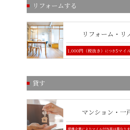
リフォームする
リフォーム・リ
1,000円（税抜き）
5マイ
につき
貸す
マンション・一
提携企業によりマイル付与率は異なり