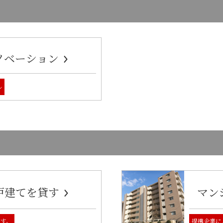
ノベーション
ル
戸建てを貸す
マン
ます。
提携企業に