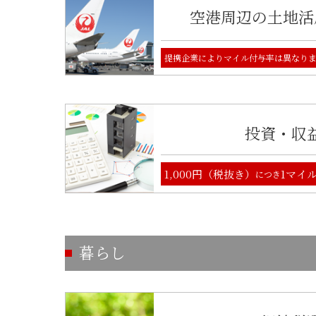
空港周辺の土地活用
提携企業によりマイル付与率は異なり
投資・収
1,000円（税抜き）
1マイ
につき
暮らし