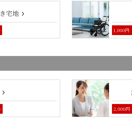
き宅地
ル
1,000
ル
2,000