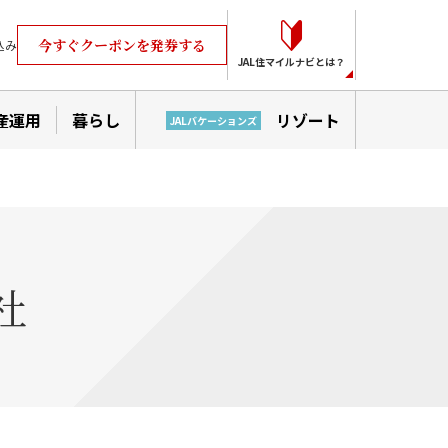
今すぐクーポンを発券する
込み
JAL住マイルナビとは？
産運用
暮らし
リゾート
JALバケーションズ
社