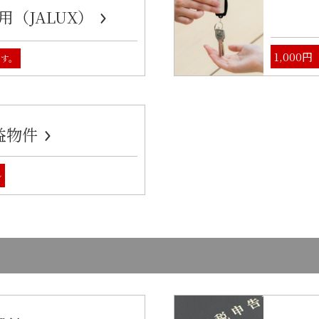
（JALUX）
1,000
ます。
益物件
ル