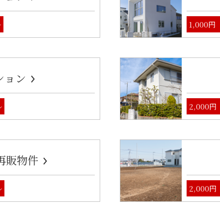
ル
1,000
ション
ル
2,000
再販物件
ル
2,000