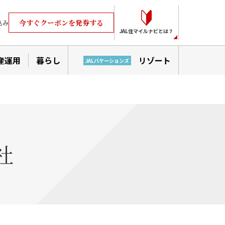
今すぐクーポンを発券する
込み
JAL住マイルナビとは？
産運用
暮らし
リゾート
JALバケーションズ
社