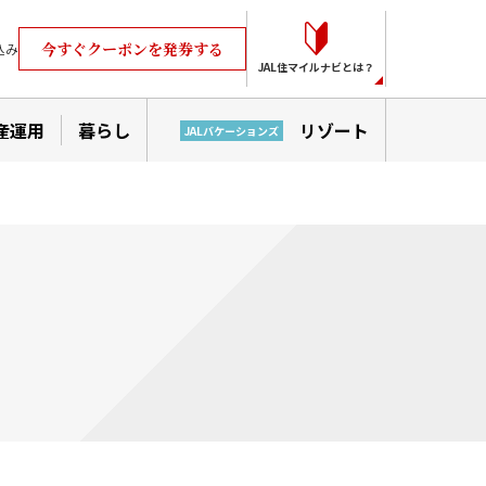
今すぐクーポンを発券する
込み
JAL住マイルナビとは？
産運用
暮らし
リゾート
JALバケーションズ