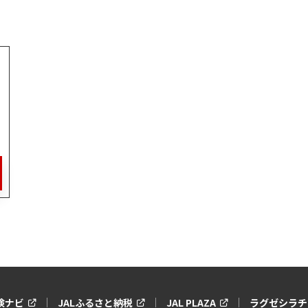
保険ナビ
JALふるさと納税
JAL PLAZA
ラグゼシラチ