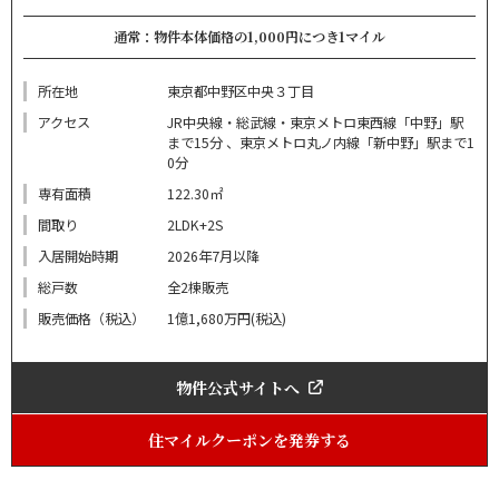
通常：物件本体価格の1,000円につき1マイル
所在地
東京都中野区中央３丁目
アクセス
JR中央線・総武線・東京メトロ東西線「中野」駅
まで15分 、東京メトロ丸ノ内線「新中野」駅まで1
0分
専有面積
122.30㎡
間取り
2LDK+2S
入居開始時期
2026年7月以降
総戸数
全2棟販売
販売価格（税込）
1億1,680万円(税込)
物件公式サイトへ
住マイルクーポンを発券する