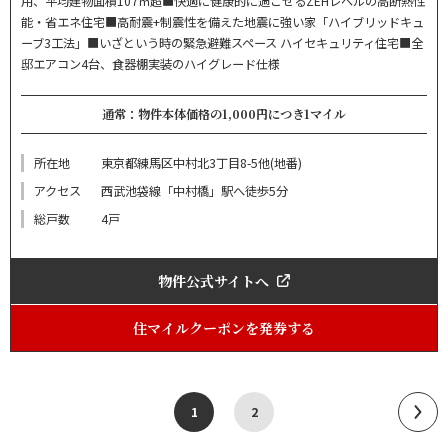
用、平均建物面積107㎡超■快適に健康的に過ごせるZEHレベルの高断熱性
能・省エネ住宅■高耐震+制震性を備えた地震に強い家「ハイブリッドキュ
ーブ3工法」■いざという時の緊急避難スペース ハイセキュリティ住宅■全
邸エアコン4台、食器棚実装のハイグレード仕様
通常：物件本体価格の1,000円につき1マイル
所在地
東京都練馬区中村北3丁目8-5他(地番)
アクセス
西武池袋線「中村橋」駅へ徒歩5分
総戸数
4戸
物件公式サイトへ
住マイルクーポンを発券する
1
2