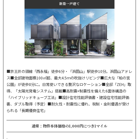
新築一戸建て
■京王井の頭線「西永福」徒歩6分・「浜田山」駅徒歩10分。浜田山アドレ
ス■全邸建物面積100㎡超、最大4.5ｍの吹抜けリビング■広大な「柏の宮
公園」が徒歩8分に。日常使いできる贅沢なロケーション■全邸「ZEH」取
得、「太陽光発電システム」搭載■高耐震+制震性を備えた6面体構造の
「ハイブリッドキューブ工法」■設計住宅性能評価書・建設住宅性能評価
書、ダブル取得（予定）■耐久性・耐震性に優れ、税制・金利優遇が受け
られる「長期優良住宅」
通常：物件本体価格の1,000円につき1マイル