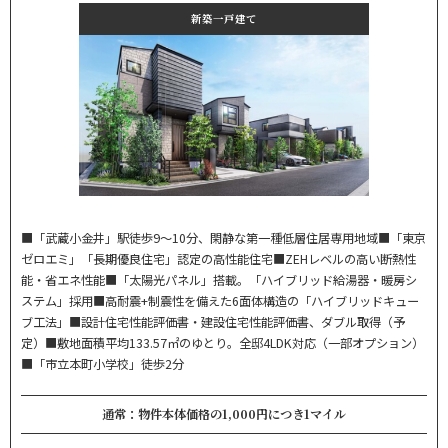
新築一戸建て
■「武蔵小金井」駅徒歩9～10分、閑静な第一種低層住居専用地域■「東京
ゼロエミ」「長期優良住宅」認定の高性能住宅■ZEHレベルの高い断熱性
能・省エネ性能■「太陽光パネル」搭載。「ハイブリッド給湯器・暖房シ
ステム」採用■高耐震+制震性を備えた6面体構造の「ハイブリッドキュー
ブ工法」■設計住宅性能評価書・建設住宅性能評価書、ダブル取得（予
定）■敷地面積平均133.57㎡のゆとり。全邸4LDK対応（一部オプション）
■「市立本町小学校」徒歩2分
通常：物件本体価格の1,000円につき1マイル