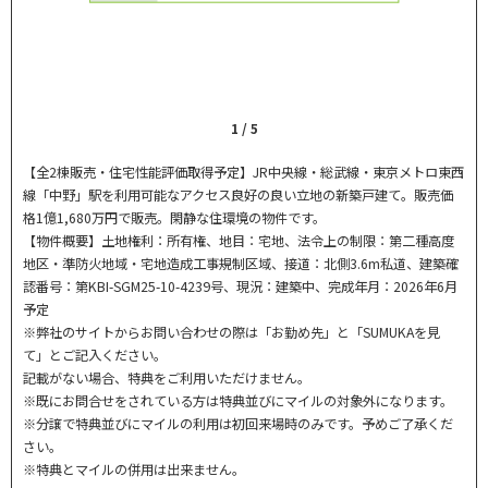
1
/
5
【全2棟販売・住宅性能評価取得予定】JR中央線・総武線・東京メトロ東西
線「中野」駅を利用可能なアクセス良好の良い立地の新築戸建て。販売価
格1億1,680万円で販売。閑静な住環境の物件です。
【物件概要】土地権利：所有権、地目：宅地、法令上の制限：第二種高度
地区・準防火地域・宅地造成工事規制区域、接道：北側3.6m私道、建築確
認番号：第KBI-SGM25-10-4239号、現況：建築中、完成年月：2026年6月
予定
※弊社のサイトからお問い合わせの際は「お勤め先」と「SUMUKAを見
て」とご記入ください。
記載がない場合、特典をご利用いただけません。
※既にお問合せをされている方は特典並びにマイルの対象外になります。
※分譲で特典並びにマイルの利用は初回来場時のみです。予めご了承くだ
さい。
※特典とマイルの併用は出来ません。