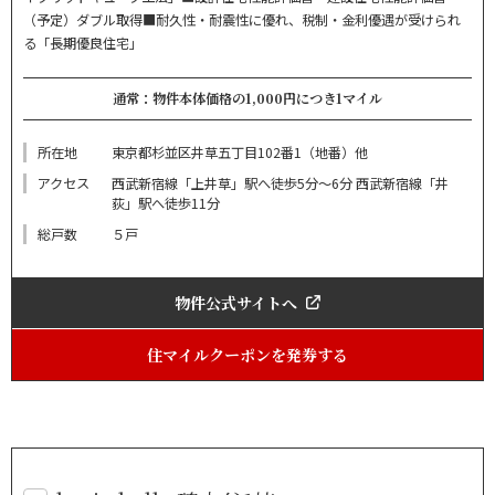
（予定）ダブル取得■耐久性・耐震性に優れ、税制・金利優遇が受けられ
る「長期優良住宅」
通常：物件本体価格の1,000円につき1マイル
所在地
東京都杉並区井草五丁目102番1（地番）他
アクセス
西武新宿線「上井草」駅へ徒歩5分～6分 西武新宿線「井
荻」駅へ徒歩11分
総戸数
５戸
物件公式サイトへ
住マイルクーポンを発券する