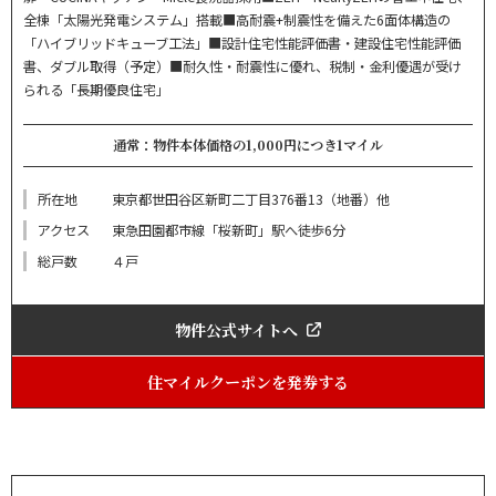
全棟「太陽光発電システム」搭載■高耐震+制震性を備えた6面体構造の
「ハイブリッドキューブ工法」■設計住宅性能評価書・建設住宅性能評価
書、ダブル取得（予定）■耐久性・耐震性に優れ、税制・金利優遇が受け
られる「長期優良住宅」
通常：物件本体価格の1,000円につき1マイル
所在地
東京都世田谷区新町二丁目376番13（地番）他
アクセス
東急田園都市線「桜新町」駅へ徒歩6分
総戸数
４戸
物件公式サイトへ
住マイルクーポンを発券する