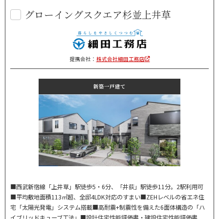
グローイングスクエア杉並上井草
提携会社：
株式会社細田工務店
新築一戸建て
■西武新宿線「上井草」駅徒歩5・6分、「井荻」駅徒歩11分。2駅利用可
■平均敷地面積113㎡超、全邸4LDK対応のすまい■ZEHレベルの省エネ住
宅「太陽光発電」システム搭載■高耐震+制震性を備えた6面体構造の「ハ
イブリッドキューブ工法」■設計住宅性能評価書・建設住宅性能評価書