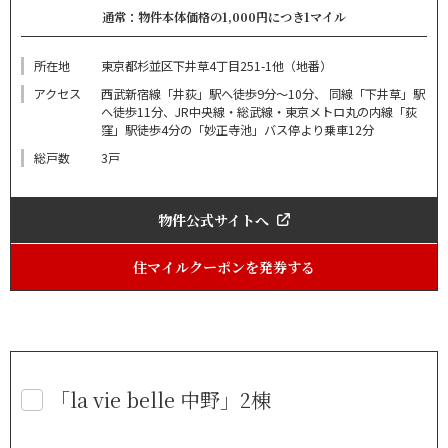
通常：物件本体価格の1,000円につき1マイル
所在地
東京都杉並区下井草4丁目251-1他（地番）
アクセス
西武新宿線「井荻」駅へ徒歩9分～10分、 同線「下井草」駅
へ徒歩11分、JR中央線・総武線・東京メトロ丸の内線「荻
窪」駅徒歩4分の「妙正寺池」バス停より乗車12分
総戸数
3戸
物件公式サイトへ
住マイルクーポンを発券する
「la vie belle 中野」2棟