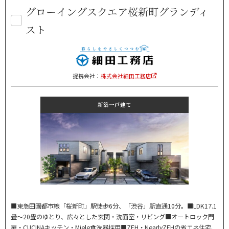
グローイングスクエア桜新町グランディ
スト
提携会社：
株式会社細田工務店
新築一戸建て
■東急田園都市線「桜新町」駅徒歩6分、「渋谷」駅直通10分。■LDK17.1
畳～20畳のゆとり、広々とした玄関・洗面室・リビング■オートロック門
扉・CUCINAキッチン・Miele食洗器採用■ZEH・NearlyZEHの省エネ住宅、