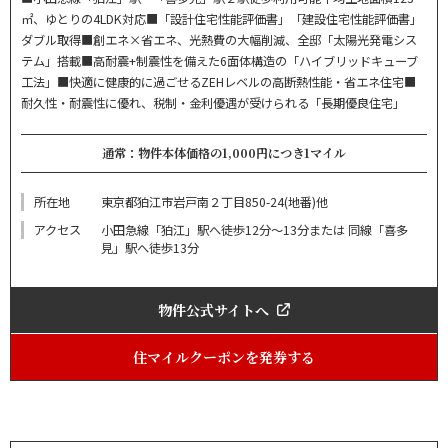
㎡、ゆとりの4LDK対応■「設計住宅性能評価書」「建設住宅性能評価書」
ダブル取得■創エネ×省エネ、光熱費の大幅削減、全邸「太陽光発電シス
テム」搭載■高耐震+制震性を備えた6面体構造の「ハイブリッドキューブ
工法」■快適に健康的に過ごせるZEHレベルの高断熱性能・省エネ住宅■
耐久性・耐震性に優れ、税制・金利優遇が受けられる「長期優良住宅」
通常：物件本体価格の1,000円につき1マイル
所在地
東京都狛江市岩戸南２丁目850-24(地番)他
アクセス
小田急線「狛江」駅へ徒歩12分～13分または 同線「喜多
見」駅へ徒歩13分
物件公式サイトへ
住マイルクーポンを発券する