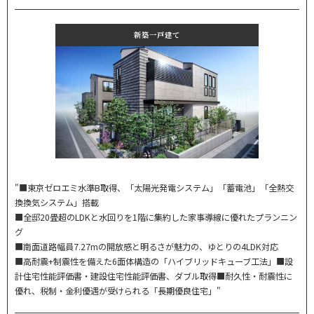
新築一戸建て
"■東京ゼロエミ水準B取得、「太陽光発電システム」「蓄電池」「全熱交
換換気システム」搭載
■全邸20畳超のLDKと水回りを1階に集約した家事導線に優れたプランニン
グ
■南面道路幅員7.27mの開放感と明るさが魅力の、ゆとりの4LDK対応
■高耐震+制震性を備えた6面体構造の「ハイブリッドキューブ工法」■設
計住宅性能評価書・建設住宅性能評価書、ダブル取得■耐久性・耐震性に
優れ、税制・金利優遇が受けられる「長期優良住宅」"