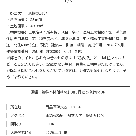
1
/
5
「都立大学」駅徒歩10分
・建物面積：153㎡超
・土地面積：149.99㎡
【物件概要】土地権利：所有権、地目：宅地、法令上の制限：第一種低層
住居専用地域、第一種高度地区、準防火地域、宅地造成工事規制区域、接
道：北側6.0m公道、現況：建築中、引渡：相談、完成年月：2026年5月、
建築確認番号：25UDI1T建03800 引渡：相談
※弊社のサイトからお問い合わせの際は「お勤め先」と「JAL住マイルナ
ビ」とご記入ください。記載がない場合、特典をご利用いただけません。
※既にお問い合わせをいただいている方は、分譲の対象外になります。予
めご了承ください。
通常：物件本体価格の1,000円につき1マイル
所在地
目黒区碑文谷3-19-14
アクセス
東急東横線「都立大学」駅徒歩10分
間取り
5LDK
入居開始時期
2026年7月末