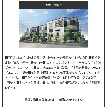
新築一戸建て
■西武池袋線「石神井公園」駅へ徒歩11分の閑静な住宅街に誕生■通学指
定校「光和小学校」徒歩14分■LATOや大型パントリー・テラスなど多彩な
プランバリエーション■東京ゼロエミ水準C取得、「太陽光発電システム」
「エコワン」搭載■高耐震+制震性を備えた6面体構造の「ハイブリッドキ
ューブ工法」■設計住宅性能評価書・建設住宅性能評価書、ダブル取得
（予定）■耐久性・耐震性に優れ、税制・金利優遇が受けられる「長期優
良住宅」
通常：物件本体価格の1,000円につき1マイル