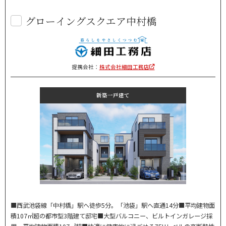
グローイングスクエア中村橋
提携会社：
株式会社細田工務店
新築一戸建て
■西武池袋線「中村橋」駅へ徒歩5分。「池袋」駅へ直通14分■平均建物面
積107㎡超の都市型3階建て邸宅■大型バルコニー、ビルトインガレージ採