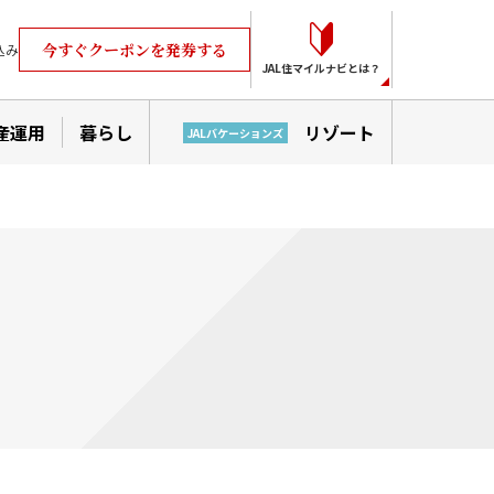
今すぐクーポンを発券する
込み
JAL住マイルナビとは？
産運用
暮らし
リゾート
JALバケーションズ