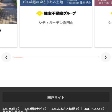
シティガーデン浜田山
シ
関連サイト
JAL Mall
JAL保険ナビ
JALふるさと納税
JAL PLAZA
ラグゼシラチャ