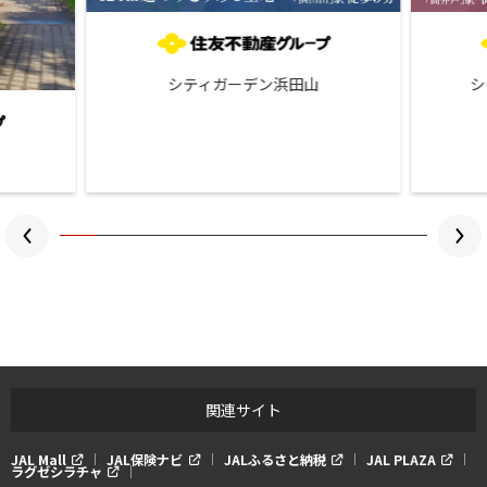
シティガーデン浜田山
シ
関連サイト
JAL Mall
JAL保険ナビ
JALふるさと納税
JAL PLAZA
ラグゼシラチャ