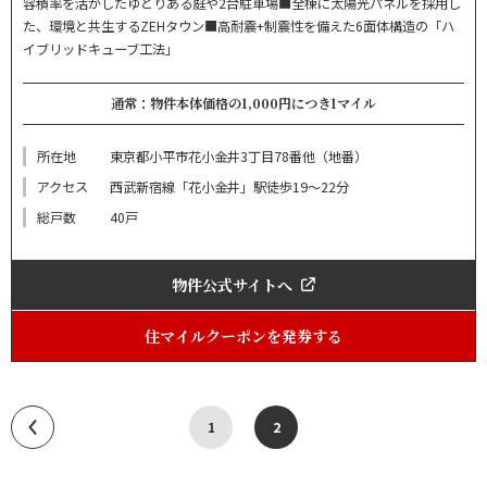
容積率を活かしたゆとりある庭や2台駐車場■全棟に太陽光パネルを採用し
た、環境と共生するZEHタウン■高耐震+制震性を備えた6面体構造の「ハ
イブリッドキューブ工法」
通常：物件本体価格の1,000円につき1マイル
所在地
東京都小平市花小金井3丁目78番他（地番）
アクセス
西武新宿線「花小金井」駅徒歩19～22分
総戸数
40戸
物件公式サイトへ
住マイルクーポンを発券する
1
2