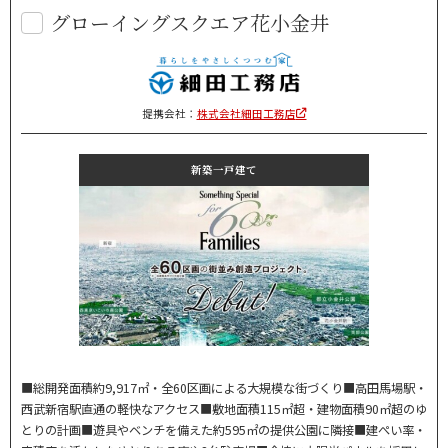
グローイングスクエア花小金井
提携会社：
株式会社細田工務店
新築一戸建て
■総開発面積約9,917㎡・全60区画による大規模な街づくり■高田馬場駅・
西武新宿駅直通の軽快なアクセス■敷地面積115㎡超・建物面積90㎡超のゆ
とりの計画■遊具やベンチを備えた約595㎡の提供公園に隣接■建ぺい率・