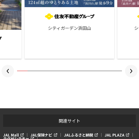
シティガーデン浜田山
シ
関連サイト
JAL Mall
JAL保険ナビ
JALふるさと納税
JAL PLAZA
ラグゼシラチャ