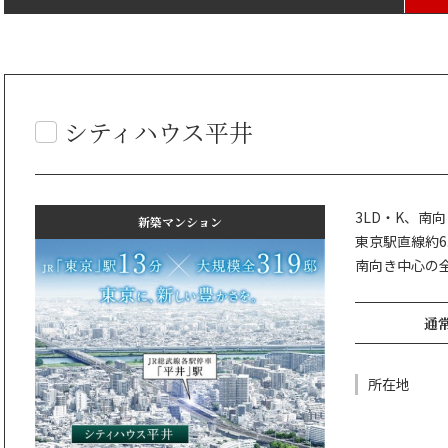
シティハウス平井
3LD・K、南向
新築マンション
東京駅直線約6
南向き中心の全
通常
所在地