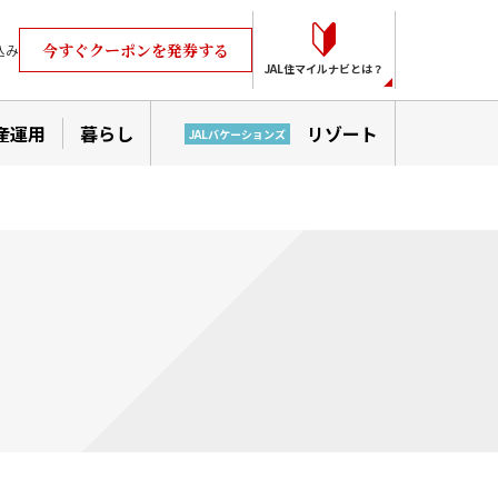
今すぐクーポンを発券する
込み
JAL住マイルナビとは？
産運用
暮らし
リゾート
JALバケーションズ