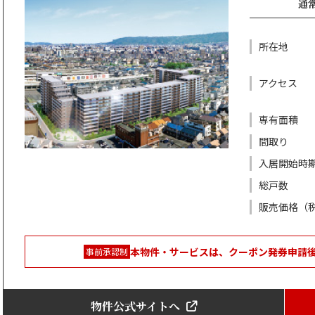
通常
所在地
アクセス
専有面積
間取り
入居開始時
総戸数
販売価格（
本物件・サービスは、クーポン発券申請
事前承認制
物件公式サイトへ