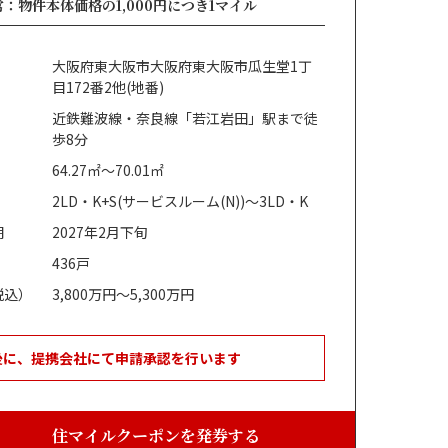
：物件本体価格の1,000円につき1マイル
大阪府東大阪市大阪府東大阪市瓜生堂1丁
目172番2他(地番)
近鉄難波線・奈良線「若江岩田」駅まで徒
歩8分
64.27㎡～70.01㎡
2LD・K+S(サービスルーム(N))～3LD・K
期
2027年2月下旬
436戸
税込）
3,800万円～5,300万円
後に、提携会社にて申請承認を行います
住マイルクーポンを発券する