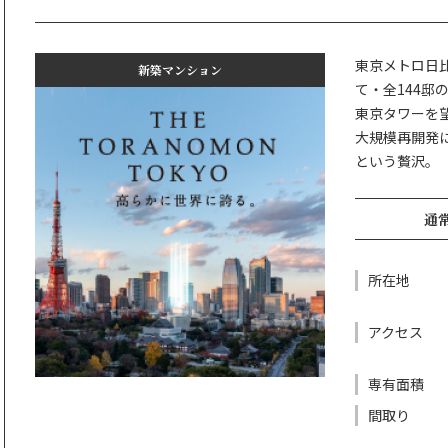
東京メトロ日
新築マンション
て・全144邸
東京タワーを
大規模再開発
という贅沢。
通常
所在地
アクセス
専有面積
間取り