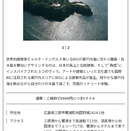
1
/
2
世界的建築家ビャルケ・インゲルス率いるBIGが瀬戸内海に浮かぶ離島・佐
木島を舞台にデザインするのは、日本の風土と伝統建築、そして“角度”に
インスパイアされた３つのヴィラ。アートや建築といった文化面でも国際
的に注目される瀬戸内エリアにBIGによる建築作品が誕生。穏やかな瀬戸内
海を眺めながら自分だけの半島で過ごす、究極のリトリート体験。
通常：ご成約で1000円につき1マイル
所在地
広島県三原市鷺浦町向田野浦2424-1他
アクセス
三原港から鷺港まで高速艇で13分、須波港から向
田港までフェリーで17分、鷺港からホテルまで車で