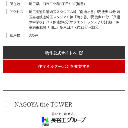
所在地
埼玉県川口市三ツ和3丁目6-37(地番)
アクセス
埼玉高速鉄道埼玉スタジアム線「南鳩ヶ谷」駅 徒歩14分 埼
玉高速鉄道埼玉スタジアム線「鳩ヶ谷」駅 徒歩16分 「八幡
木中学校」バス停徒歩6分(サブエントランスより計測)、JR
京浜東北線「川口」駅東口バス約21分～22分
総戸数
335戸
物件公式サイトへ
住マイルクーポンを発券する
NAGOYA the TOWER