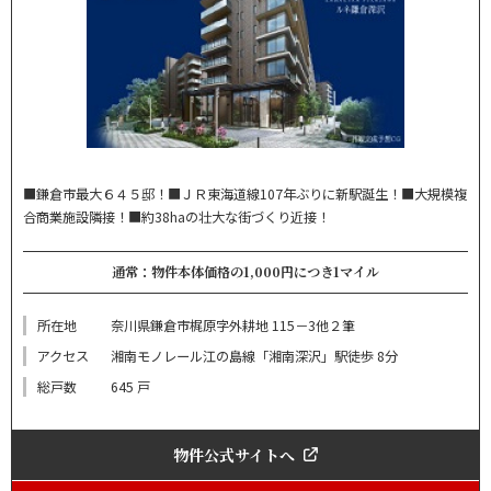
■鎌倉市最大６４５邸！■ＪＲ東海道線107年ぶりに新駅誕生！■大規模複
合商業施設隣接！■約38haの壮大な街づくり近接！
通常：物件本体価格の1,000円につき1マイル
所在地
奈川県鎌倉市梶原字外耕地 115－3他２筆
アクセス
湘南モノレール江の島線「湘南深沢」駅徒歩 8分
総戸数
645 戸
物件公式サイトへ