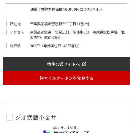
通常：物件本体価格の1,000円につき1マイル
所在地
千葉県船橋市習志野台三丁目11番2他
アクセス
東葉高速鉄道「北習志野」駅徒歩6分、京成電鉄松戸線「北
習志野」駅徒歩6分
総戸数
362戸（非分譲住戸140戸含む）
物件公式サイトへ
住マイルクーポンを発券する
ジオ武蔵小金井