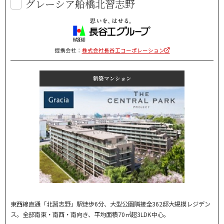
グレーシア船橋北習志野
提携会社：
株式会社長谷工コーポレーション
新築マンション
東西線直通「北習志野」駅徒歩6分、大型公園隣接全362邸大規模レジデン
ス。全邸南東・南西・南向き、平均面積70㎡超3LDK中心。