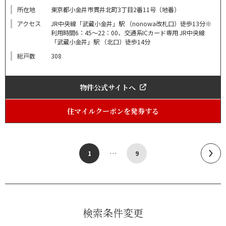
所在地
東京都小金井市貫井北町3丁目2番11号（地番）
アクセス
JR中央線「武蔵小金井」駅 （nonowa改札口）徒歩13分※
利用時間6：45～22：00、交通系ICカード専用 JR中央線
「武蔵小金井」駅 （北口）徒歩14分
総戸数
308
物件公式サイトへ
住マイルクーポンを発券する
…
1
9
検索条件変更