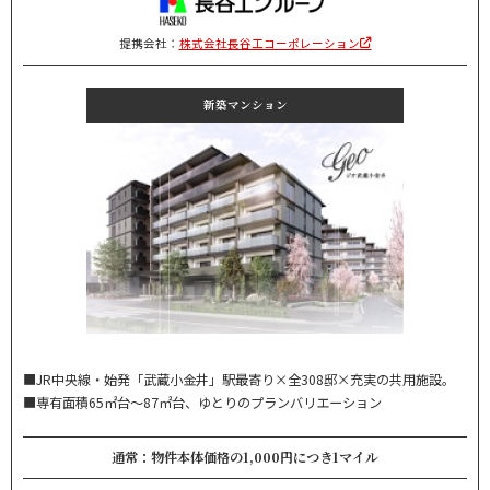
提携会社：
株式会社長谷工コーポレーション
新築マンション
■JR中央線・始発「武蔵小金井」駅最寄り×全308邸×充実の共用施設。
■専有面積65㎡台～87㎡台、ゆとりのプランバリエーション
通常：物件本体価格の1,000円につき1マイル