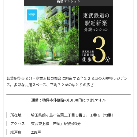
新築マンション
若葉駅徒歩３分・商業近接の舞台に創造する全２２８邸の大規模レジデン
ス。多彩な共用スペース、平均７２㎡のゆとりの広さ
通常：物件本体価格の1,000円につき1マイル
所在地
埼玉県鶴ヶ島市若葉二丁目１番１、１番６（地番）
アクセス
東武東上線「若葉」駅徒歩3分
総戸数
228戸