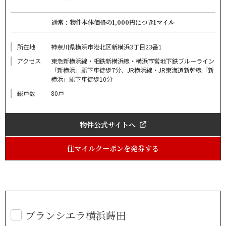
通常：物件本体価格の1,000円につき1マイル
所在地
神奈川県横浜市港北区新横浜3丁目23番1
アクセス
東急新横浜線・相鉄新横浜線・横浜市営地下鉄ブルーライン
「新横浜」駅下車徒歩7分、JR横浜線・JR東海道新幹線「新
横浜」駅下車徒歩10分
総戸数
80戸
物件公式サイトへ
住マイルクーポンを発券する
ブランシエラ横浜蒔田