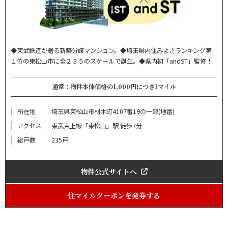
◆東武鉄道が贈る新築分譲マンション。◆埼玉県内住みよさランキング第
１位の東松山市に全２３５のスケールで誕生。◆県内初「andST」監修！
通常：物件本体価格の1,000円につき1マイル
所在地
埼玉県東松山市材木町4107番19の一部(地番)
アクセス
東武東上線「東松山」駅 徒歩7分
総戸数
235戸
物件公式サイトへ
住マイルクーポンを発券する