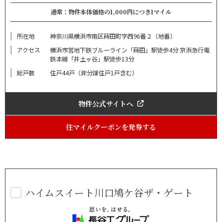
通常：物件本体価格の1,000円につき1マイル
所在地
神奈川県横浜市南区蒔田町字西96番２（地番）
アクセス
横浜市営地下鉄ブルーライン「蒔田」駅徒歩4分 京浜急行電
鉄本線「井土ヶ谷」駅徒歩13分
総戸数
住戸44戸（非分譲住戸1戸含む）
物件公式サイトへ
住マイルクーポンを発券する
ハイムスイート川口鳩ケ谷ザ・ゲート