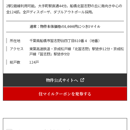
2駅2路線利用可能。大手町駅直通44分。船橋北習志野の丘に南向き中心の
全124邸。全戸ディスポーザ、ダブルアウトポール採用。
通常：物件本体価格の1,000円につき1マイル
所在地
千葉県船橋市習志野台四丁目610番４（地番）
アクセス
東葉高速鉄道・京成松戸線「北習志野」駅徒歩12分・京成松
戸線「習志野」駅徒歩9分
総戸数
124戸
物件公式サイトへ
住マイルクーポンを発券する